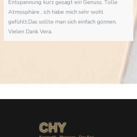
Entspannung kurz gesagt ein Genuss. Tolle
Atmosphäre , ich habe mich sehr wohl
gefühlt.Das sollte man sich einfach gönnen.
Vielen Dank Vera.